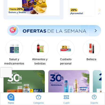
20%
Hasta
20%
20%
Dulces y Snacks
¡Aprovecha!
¡Apro
Salud y
Alimentos y
Cuidado
Belleza
medicamentos
bebidas
personal
Home
Categorías
Cupón
Soporte