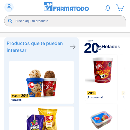
20
HASTA
Productos que te pueden
Helados
%
interesar
dcto
20%
20%
20%
Hasta
¡Aprovecha!
¡Apro
Helados