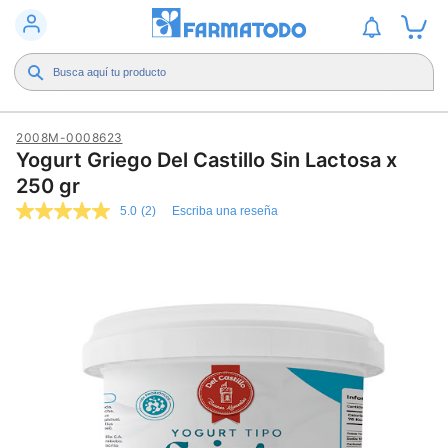
2008M-0008623
Yogurt Griego Del Castillo Sin Lactosa x
250 gr
5.0
(2)
Escriba una reseña
5.0
de
5
estrellas,
valor
medio
de
valoración.
Read
2
Reviews.
Enlace
en
la
misma