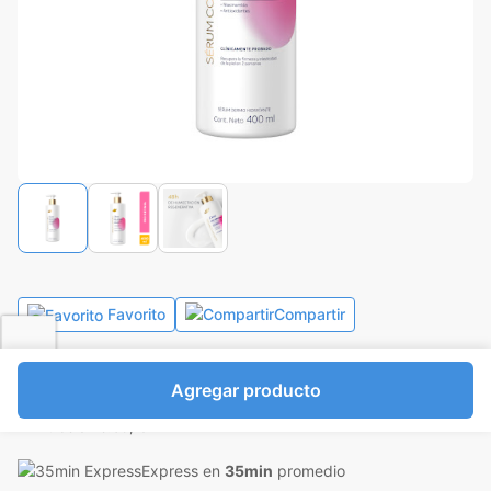
Favorito
Compartir
Bs.15.672,00
Agregar producto
I.V.A Bs.2.161,66
Mililitros a Bs.39,18
Express en
35min
promedio