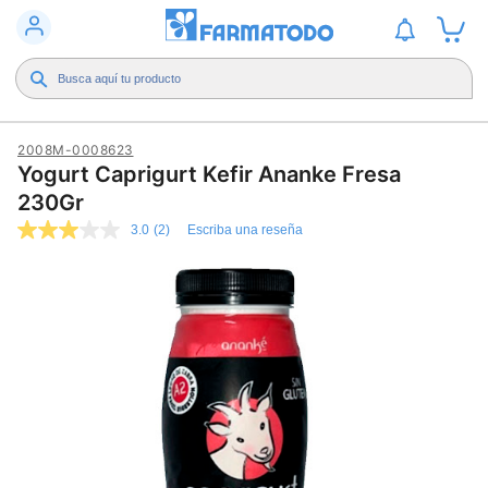
2008M-0008623
Yogurt Caprigurt Kefir Ananke Fresa
230Gr
3.0
(2)
Escriba una reseña
3.0
de
5
estrellas,
valor
medio
de
valoración.
Read
2
Reviews.
Enlace
en
la
misma