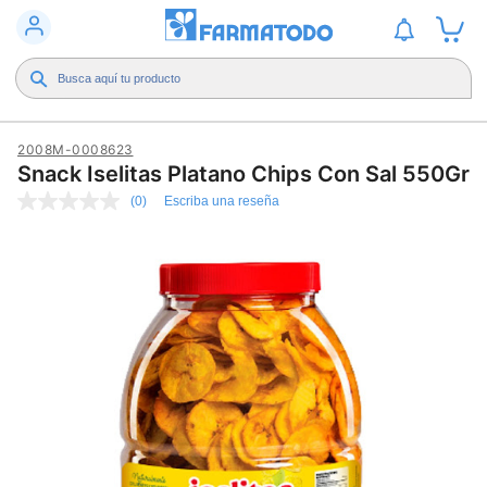
2008M-0008623
Snack Iselitas Platano Chips Con Sal 550Gr
(0)
Escriba una reseña
Sin
puntuación
Enlace
en
la
misma
página.