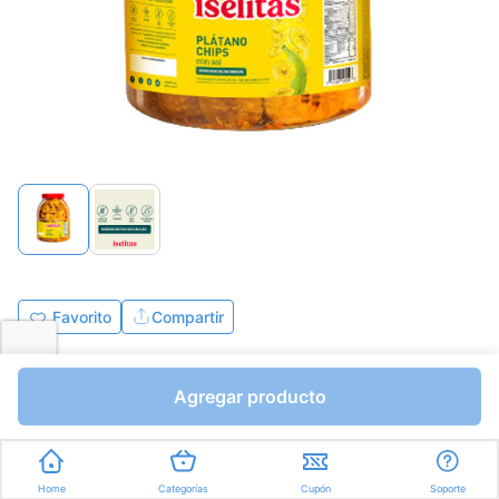
Favorito
Compartir
Bs.3820,68
Agregar producto
I.V.A Bs.526,99
Gramos a Bs.6,95
Express en
35min
promedio
Home
Categorías
Cupón
Soporte