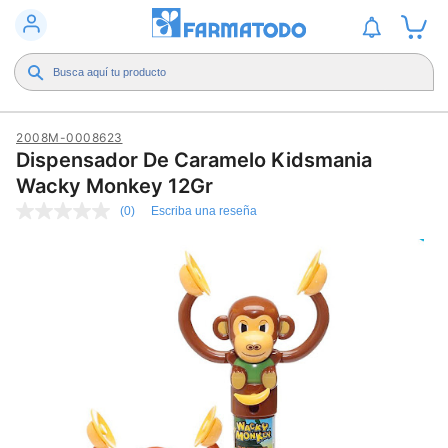
2008M-0008623
Dispensador De Caramelo Kidsmania
Wacky Monkey 12Gr
(0)
Escriba una reseña
Sin
puntuación
Enlace
en
la
misma
página.