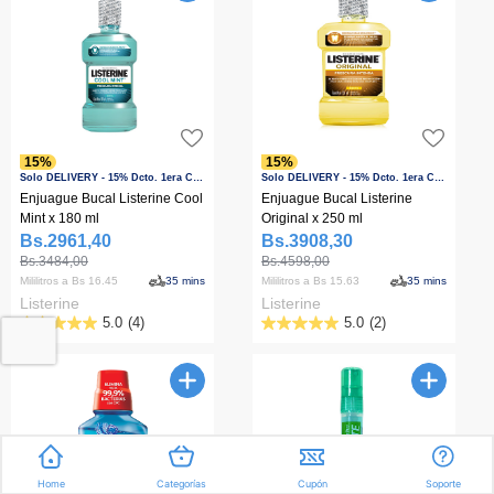
4
reseñas
15%
15%
Solo DELIVERY - 15% Dcto. 1era Compra
Solo DELIVERY - 15% Dcto. 1era Compra
Enjuague Bucal Listerine Cool
Enjuague Bucal Listerine
Mint x 180 ml
Original x 250 ml
Bs.2961,40
Bs.3908,30
Bs.3484,00
Bs.4598,00
Mililitros a Bs 16.45
35 mins
Mililitros a Bs 15.63
35 mins
Listerine
Listerine
5.0
(4)
5.0
(2)
5.0
5.0
de
de
5
5
estrellas.
estrellas.
2
43
reseñas
reseñas
Home
Categorías
Cupón
Soporte