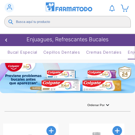
Enjuagues, Refrescantes Bucales
Bucal Especial
Cepillos Dentales
Cremas Dentales
Enj
Ordenar Por
Menor a mayor
5
estrellas.
Mayor a menor