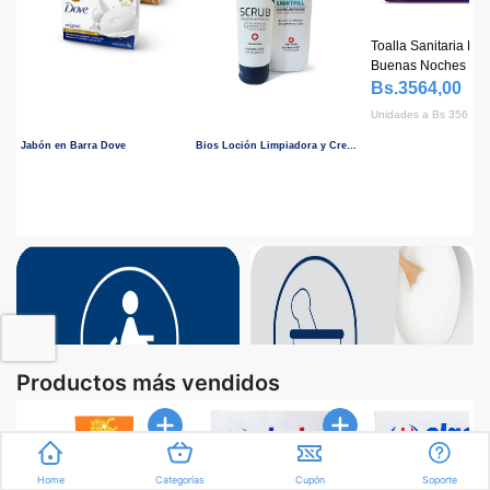
Toalla Sanitaria No
Buenas Noches Al
10 Unidades
Bs.3564,00
Unidades a Bs 356.40
Jabón en Barra Dove
Bios Loción Limpiadora y Crema Facial
Productos más vendidos
Home
Categorías
Cupón
Soporte