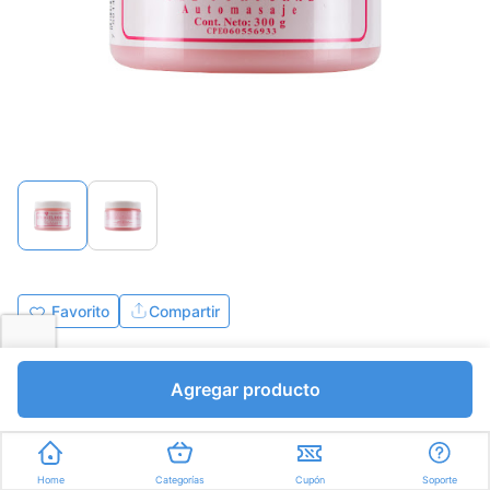
Favorito
Compartir
Bs.11.520,00
Agregar producto
I.V.A Bs.1588,97
Gramos a Bs.38,40
Express en
35min
promedio
Home
Categorías
Cupón
Soporte