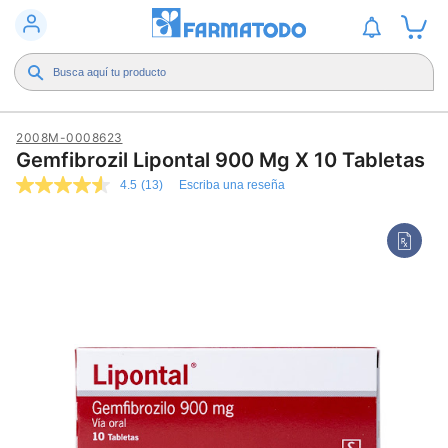
2008M-0008623
Gemfibrozil Lipontal 900 Mg X 10 Tabletas
4.5
(13)
Escriba una reseña
4.5
de
5
estrellas,
valor
medio
de
valoración.
Read
13
Reviews.
Enlace
en
la
misma
página.