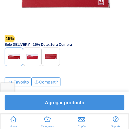
15%
Solo DELIVERY - 15% Dcto. 1era Compra
Favorito
Compartir
Bs.7340,60
Bs.8636,00
Agregar producto
Tabletas a Bs.863,60
Express en
35min
promedio
Home
Categorías
Cupón
Soporte
En línea
Consulta en línea con un asesor farmacéutico