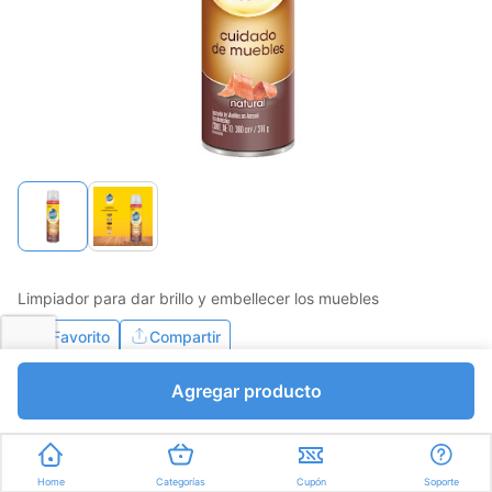
Limpiador para dar brillo y embellecer los muebles
Favorito
Compartir
Agregar producto
Bs.8747,00
I.V.A Bs.1206,48
Mililitros a Bs.24,30
Home
Categorías
Cupón
Soporte