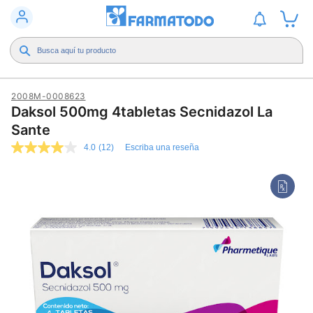
2008M-0008623
Daksol 500mg 4tabletas Secnidazol La
Sante
4.0
(12)
Escriba una reseña
4.0
de
5
estrellas,
valor
medio
de
valoración.
Read
12
Reviews.
Enlace
en
la
misma