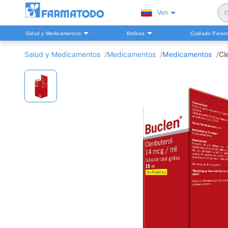
Ven
C
Salud y Medicamentos
Belleza
Cuidado Perso
S
Salud y Medicamentos
Medicamentos
Medicamentos
Cl
H