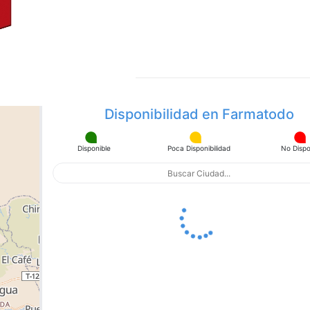
la
misma
página.
Disponibilidad en Farmatodo
Disponible
Poca Disponibilidad
No Dispo
apa con