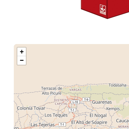
+
−
Cargando M
Tiendas ...