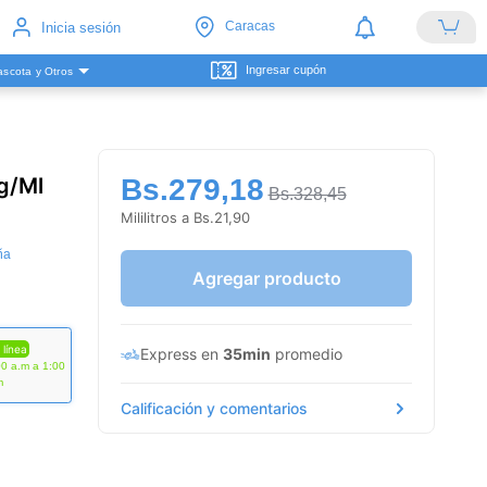
Caracas
Inicia sesión
Ingresar cupón
scota y Otros
g/Ml
Bs.279,18
Bs.328,45
Mililitros a Bs.21,90
ña
Agregar producto
 línea
Express en
35min
promedio
00 a.m a 1:00
m
Calificación y comentarios