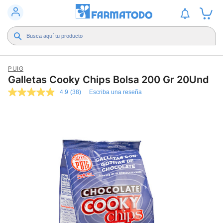
PUIG
Galletas Cooky Chips Bolsa 200 Gr 20Und
4.9
(38)
Escriba una reseña
4.9
de
5
estrellas,
valor
medio
de
valoración.
Read
38
Reviews.
Enlace
en
la
misma
página.