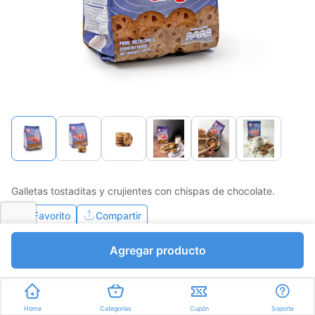
Galletas tostaditas y crujientes con chispas de chocolate.
Favorito
Compartir
Agregar producto
Bs.3174,00
I.V.A Bs.437,79
Gramos a Bs.15,87
Home
Categorías
Cupón
Soporte