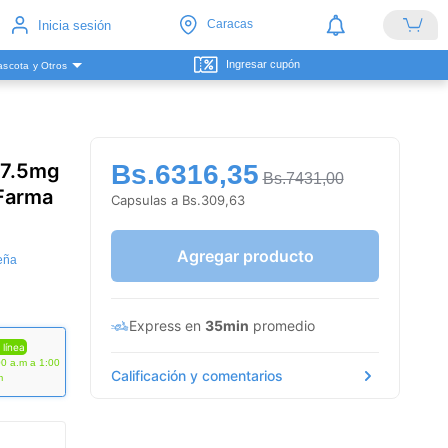
Caracas
Inicia sesión
Ingresar cupón
scota y Otros
/7.5mg
Bs.6316,35
Bs.7431,00
 Farma
Capsulas a Bs.309,63
Agregar producto
eña
Express en
35min
promedio
 línea
00 a.m a 1:00
Calificación y comentarios
m