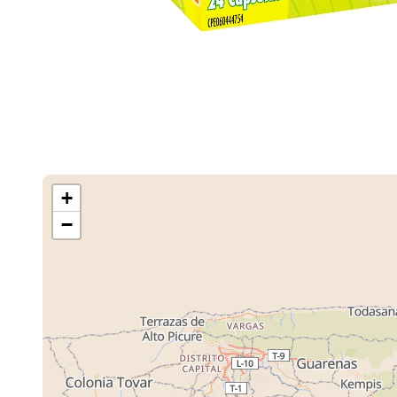
+
−
Cargando M
Tiendas ...