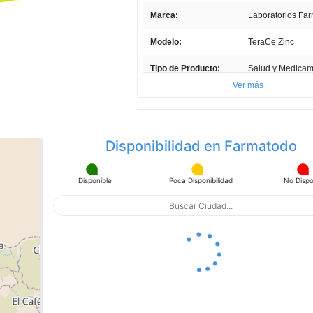
en
Marca:
Laboratorios Fa
la
misma
página.
Modelo:
TeraCe Zinc
Tipo de Producto:
Salud y Medica
Ver más
Cantidad:
1 Caja
Unidades por paquete:
24
Disponibilidad en Farmatodo
País de Producción:
Venezuela
Presentación del
24 cápsulas
Disponible
Poca Disponibilidad
No Dispo
Producto:
apa con