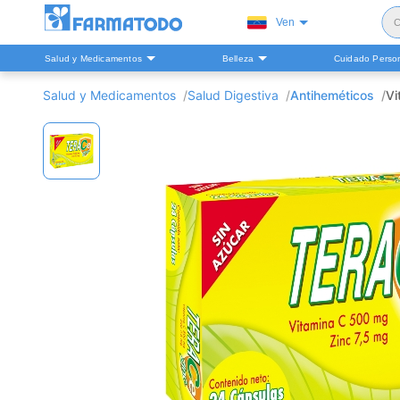
Ven
C
Salud y Medicamentos
Belleza
Cuidado Perso
S
Salud y Medicamentos
Salud Digestiva
Antiheméticos
Vi
H