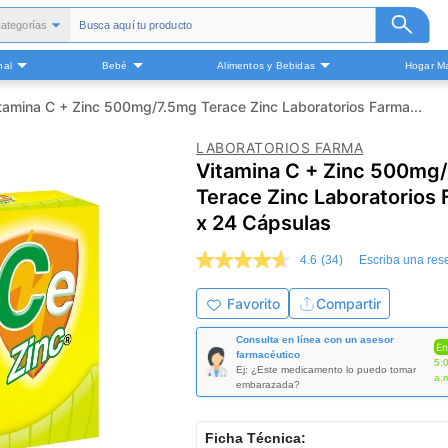
ategorías
Todas
nal
Bebé
Alimentos y Bebidas
Hogar Ma
alud y Medicamentos
Belleza
tamina C + Zinc 500mg/7.5mg Terace Zinc Laboratorios Farma...
Cuidado Personal
LABORATORIOS FARMA
Bebé
Vitamina C + Zinc 500mg
Alimentos y Bebidas
Terace Zinc Laboratorios
ogar Mascota y Otros
x 24 Cápsulas
4.6
(34)
Escriba una res
4.6
de
5
Favorito
Compartir
estrellas,
valor
Consulta en línea con un asesor
medio
En
farmacéutico
de
5:
Ej: ¿Este medicamento lo puedo tomar
valoración.
a.
embarazada?
Read
34
Reviews.
Ficha Técnica:
Enlace