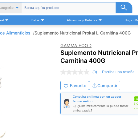
ategorías
Todas
nal
Bebé
Alimentos y Bebidas
Hogar Ma
alud y Medicamentos
Belleza
os Alimenticios
Suplemento Nutricional Prokal L-Carnitina 400G
Cuidado Personal
GAMMA FOOD
Bebé
Suplemento Nutricional Pr
Alimentos y Bebidas
Carnitina 400G
ogar Mascota y Otros
(0)
Escriba una reseña
Sin
puntuación
Enlace
Favorito
Compartir
en
la
Consulta en línea con un asesor
misma
En
farmacéutico
página.
5:
Ej: ¿Este medicamento lo puedo tomar
a.
embarazada?