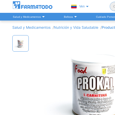
Ven
C
Salud y Medicamentos
Belleza
Cuidado Perso
S
Salud y Medicamentos
Nutrición y Vida Saludable
Product
H