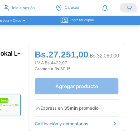
Caracas
Inicia sesión
Ingresar cupón
scota y Otros
okal L-
Bs.27.251,00
Bs.32.060,00
I.V.A Bs.4422,07
Gramos a Bs.80,15
Agregar producto
 línea
00 a.m a 1:00
Express en
35min
promedio
m
Calificación y comentarios