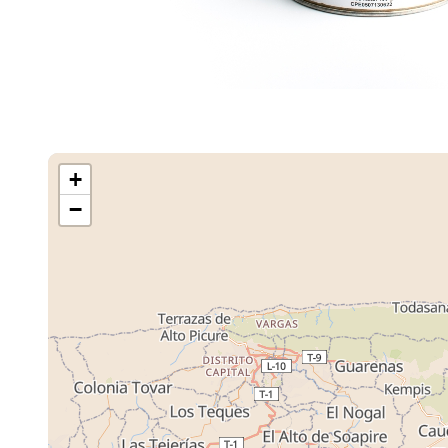
+
−
Cargando M
Tiendas ...