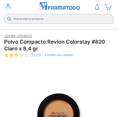
2008M-0008623
Polvo Compacto Revlon Colorstay #820
Claro x 8,4 gr
2.6
(5)
Escriba una reseña
2.6
de
5
estrellas,
valor
medio
de
valoración.
Read
5
Reviews.
Enlace
en
la
misma