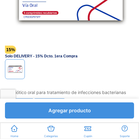
página.
15%
Solo DELIVERY - 15% Dcto. 1era Compra
Antibiótico oral para tratamiento de infecciones bacterianas
Favorito
Compartir
Agregar producto
Bs.7450,25
Bs.8765,00
Unidades a Bs.1753,00
Home
Categorías
Cupón
Soporte