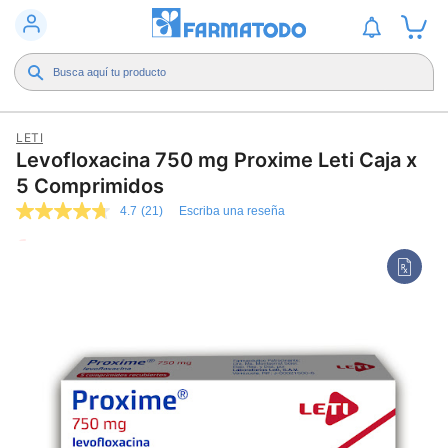
LETI
Levofloxacina 750 mg Proxime Leti Caja x
5 Comprimidos
4.7
(21)
Escriba una reseña
4.7
de
5
estrellas,
valor
medio
de
valoración.
Read
21
Reviews.
Enlace
en
la
misma