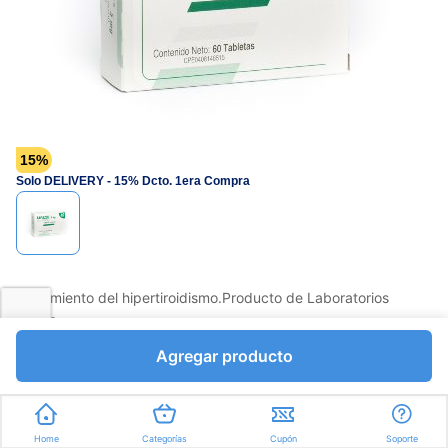
página.
15%
Solo DELIVERY - 15% Dcto. 1era Compra
Tratamiento del hipertiroidismo.Producto de Laboratorios
Farma
Favorito
Compartir
Agregar producto
Bs.6132,75
Bs.7215,00
Tabletas a Bs.120,25
Home
Categorías
Cupón
Soporte