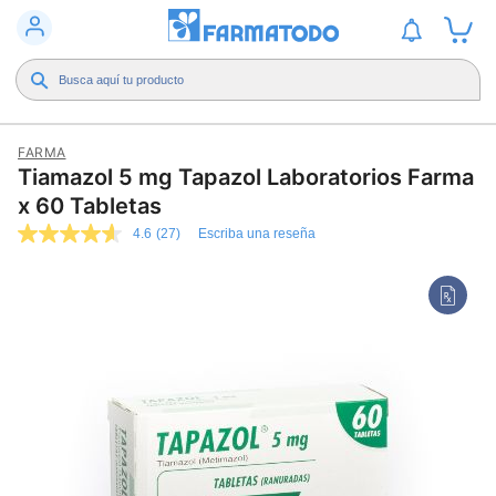
FARMA
Tiamazol 5 mg Tapazol Laboratorios Farma
x 60 Tabletas
4.6
(27)
Escriba una reseña
4.6
de
5
estrellas,
valor
medio
de
valoración.
Read
27
Reviews.
Enlace
en
la
misma