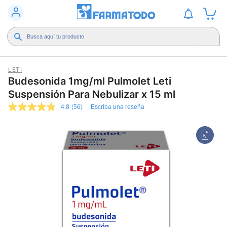
LETI
Budesonida 1mg/ml Pulmolet Leti
Suspensión Para Nebulizar x 15 ml
4.8
(56)
Escriba una reseña
4.8
de
5
estrellas,
valor
medio
de
valoración.
Read
56
Reviews.
Enlace
en
la
misma