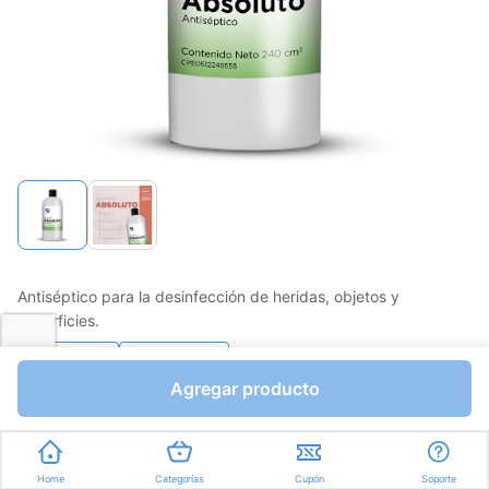
Antiséptico para la desinfección de heridas, objetos y
superficies.
Favorito
Compartir
Agregar producto
Bs.1427,70
I.V.A Bs.196,92
Mililitros a Bs.5,95
Home
Categorías
Cupón
Soporte