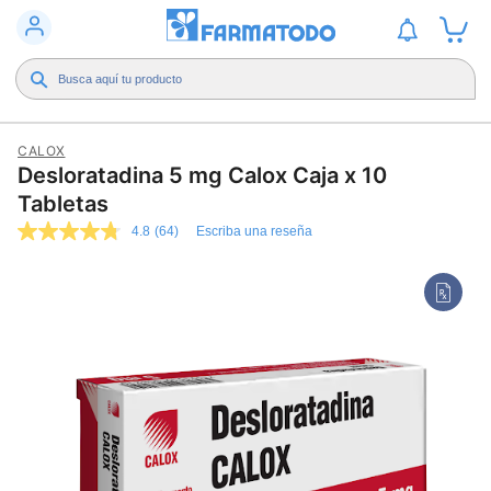
CALOX
Desloratadina 5 mg Calox Caja x 10
Tabletas
4.8
(64)
Escriba una reseña
4.8
de
5
estrellas,
valor
medio
de
valoración.
Read
64
Reviews.
Enlace
en
la
misma