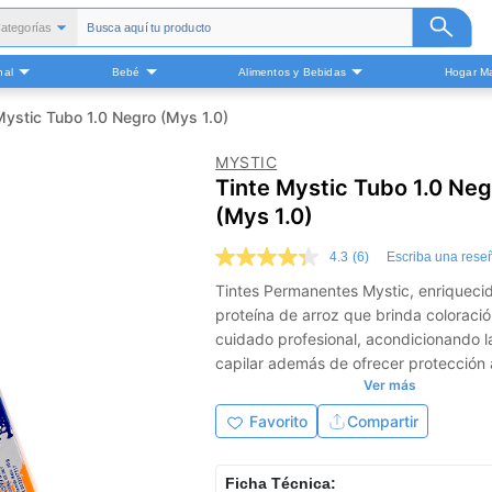
ategorías
Todas
nal
Bebé
Alimentos y Bebidas
Hogar Ma
alud y Medicamentos
Belleza
Mystic Tubo 1.0 Negro (Mys 1.0)
Cuidado Personal
MYSTIC
Bebé
Tinte Mystic Tubo 1.0 Neg
Alimentos y Bebidas
(Mys 1.0)
ogar Mascota y Otros
4.3
(6)
Escriba una rese
4.3
de
Tintes Permanentes Mystic, enriqueci
5
proteína de arroz que brinda coloració
estrellas,
valor
cuidado profesional, acondicionando l
medio
capilar además de ofrecer protección 
de
Ver más
valoración.
coloración de tu cabello Mejor tono, M
Read
nutrición, Protección superior, Lumino
Favorito
Compartir
6
Intensidad, 100 % cubrimiento de can
Reviews.
Enlace
Coloración por más tiempo.
en
Ficha Técnica: