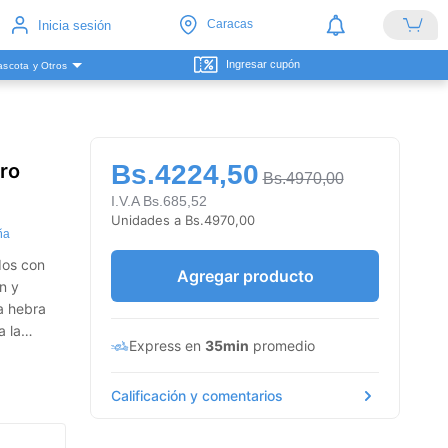
Caracas
Inicia sesión
Ingresar cupón
scota y Otros
ro
Bs.4224,50
Bs.4970,00
I.V.A Bs.685,52
Unidades a Bs.4970,00
ña
dos con
Agregar producto
n y
a hebra
a la
Express en
35min
promedio
ayor
sidad,
Calificación y comentarios
as,