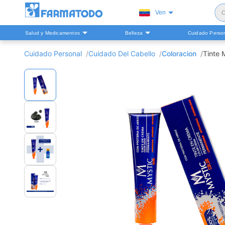
Ven
C
Salud y Medicamentos
Belleza
Cuidado Perso
S
Cuidado Personal
Cuidado Del Cabello
Coloracion
Tinte 
H