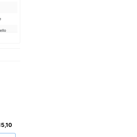
e
ello
E
15,10