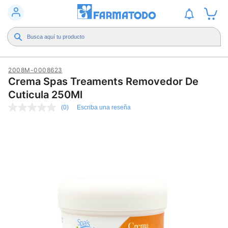
2008M-0008623
Crema Spas Treaments Removedor De
Cuticula 250Ml
(0)
Escriba una reseña
Sin
puntuación
Enlace
en
la
misma
página.