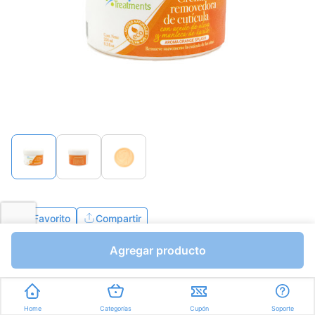
Favorito
Compartir
Agregar producto
Bs.0,01
Bs.0,01
Mililitros a Bs.0,00
Express en
35min
promedio
Home
Categorías
Cupón
Soporte