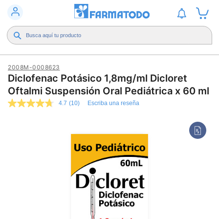
2008M-0008623
Diclofenac Potásico 1,8mg/ml Dicloret
Oftalmi Suspensión Oral Pediátrica x 60 ml
4.7
(10)
Escriba una reseña
4.7
de
5
estrellas,
valor
medio
de
valoración.
Read
10
Reviews.
Enlace
en
la
misma