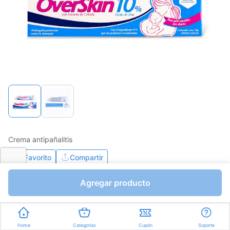
Crema antipañalitis
Favorito
Compartir
Agregar producto
Bs.75,23
Bs.88,50
I.V.A Bs.12,21
Gramos a Bs.1,77
Home
Categorías
Cupón
Soporte