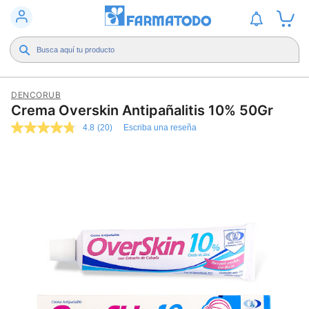
DENCORUB
Crema Overskin Antipañalitis 10% 50Gr
4.8
(20)
Escriba una reseña
4.8
de
5
estrellas,
valor
medio
de
valoración.
Read
20
Reviews.
Enlace
en
la
misma
página.