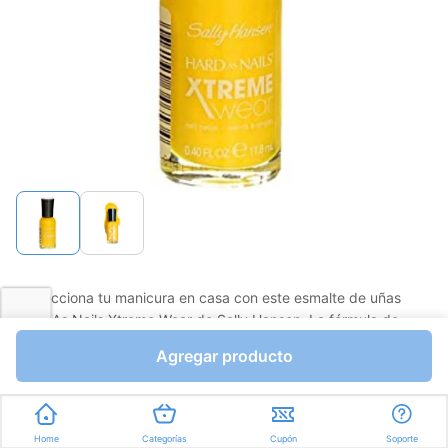
Perfecciona tu manicura en casa con este esmalte de uñas
Hard As Nails Xtreme Wear de Sally Hansen. La fórmula de
larga duración resiste el descascarado y la decoloración, y el
Agregar producto
diseño resistente al agua mantiene las uñas con un aspecto
Ver más
hermoso en las duchas y baños.
Favorito
Compartir
Home
Categorías
Cupón
Soporte