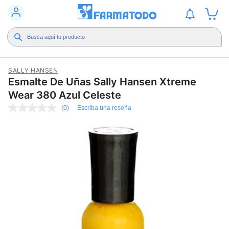
SALLY HANSEN
Esmalte De Uñas Sally Hansen Xtreme
Wear 380 Azul Celeste
(0)
Escriba una reseña
Sin
puntuación
Enlace
en
la
misma
página.