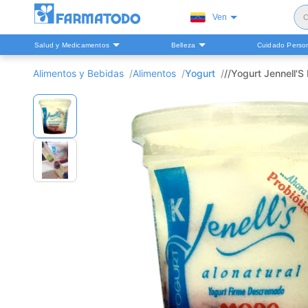
Ven
C
Salud y Medicamentos
Belleza
Cuidado Perso
S
Alimentos y Bebidas
Alimentos
Yogurt
//Yogurt Jennell'
H