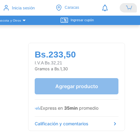
Caracas
Inicia sesión
Ingresar cupón
scota y Otros
Bs.233,50
I.V.A Bs.32,21
Gramos a Bs.1,30
Agregar producto
Express en
35min
promedio
Calificación y comentarios