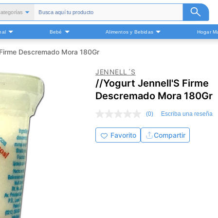
ategorías
Todas
nal
Bebé
Alimentos y Bebidas
Hogar Ma
alud y Medicamentos
Belleza
S Firme Descremado Mora 180Gr
Cuidado Personal
JENNELL´S
Bebé
//Yogurt Jennell'S Firme
Alimentos y Bebidas
Descremado Mora 180Gr
ogar Mascota y Otros
(0)
Escriba una reseña
Sin
puntuación
Enlace
Favorito
Compartir
en
la
misma
página.