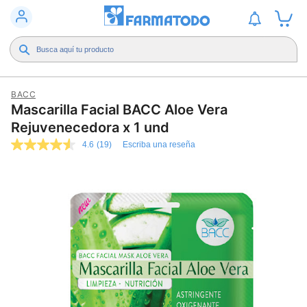
BACC
Mascarilla Facial BACC Aloe Vera
Rejuvenecedora x 1 und
4.6
(19)
Escriba una reseña
4.6
de
5
estrellas,
valor
medio
de
valoración.
Read
19
Reviews.
Enlace
en
la
misma