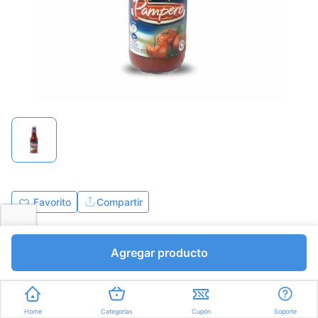
Favorito
Compartir
Bs.1940,00
Agregar producto
I.V.A Bs.267,59
Gramos a Bs.1940,00
Express en
35min
promedio
Home
Categorías
Cupón
Soporte