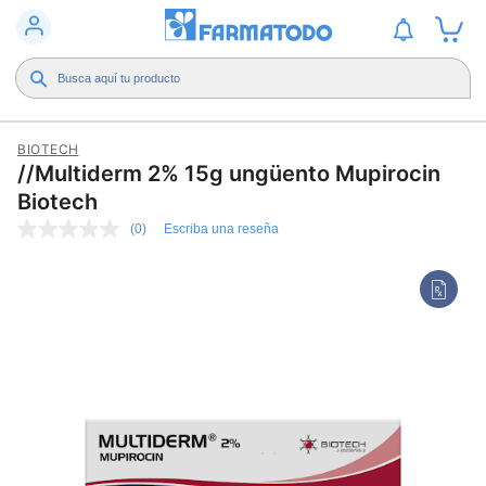
BIOTECH
//Multiderm 2% 15g ungüento Mupirocin
Biotech
(0)
Escriba una reseña
Sin
puntuación
Enlace
en
la
misma
página.