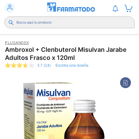
PLUSANDEX
Ambroxol + Clenbuterol Misulvan Jarabe
Adultos Frasco x 120ml
3.7
(14)
Escriba una reseña
3.7
de
5
estrellas,
valor
medio
de
valoración.
Read
14
Reviews.
Enlace
en
la
misma