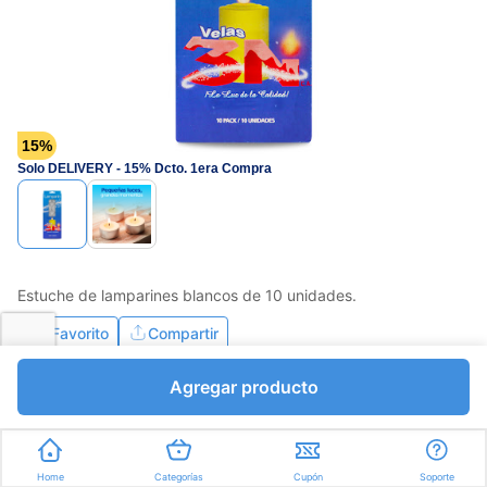
15%
Solo DELIVERY - 15% Dcto. 1era Compra
Estuche de lamparines blancos de 10 unidades.
Favorito
Compartir
Agregar producto
Bs.1228,78
Bs.1445,62
I.V.A Bs.199,40
Unidades a Bs.1445,62
Home
Categorías
Cupón
Soporte