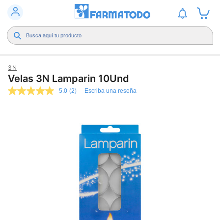
3N
Velas 3N Lamparin 10Und
5.0
(2)
Escriba una reseña
5.0
de
5
estrellas,
valor
medio
de
valoración.
Read
2
Reviews.
Enlace
en
la
misma
página.