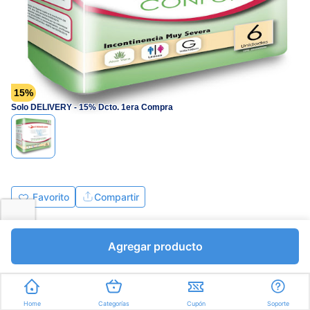
15%
Solo DELIVERY - 15% Dcto. 1era Compra
Favorito
Compartir
Bs.4748,10
Bs.5586,00
Agregar producto
I.V.A Bs.770,48
Unidades a Bs.931,00
Express en
35min
promedio
Home
Categorías
Cupón
Soporte