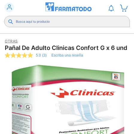
OTRAS
Pañal De Adulto Clinicas Confort G x 6 und
5.0
(3)
Escriba una reseña
5.0
de
5
estrellas,
valor
medio
de
valoración.
Read
3
Reviews.
Enlace
en
la
misma
página.