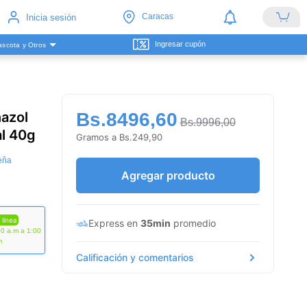
Caracas
Inicia sesión
Ingresar cupón
scota y Otros
azol
Bs.8496,60
Bs.9996,00
l 40g
Gramos a Bs.249,90
eña
Agregar producto
 línea
Express en
35min
promedio
00 a.m a 1:00
m
Calificación y comentarios