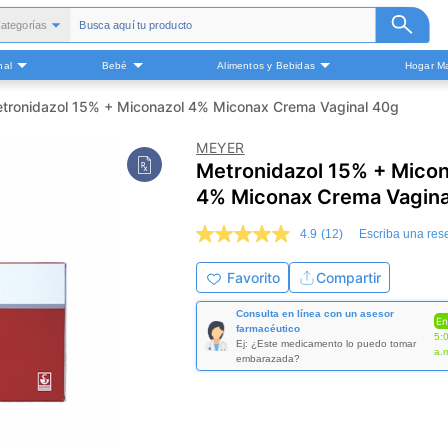
ategorías
Todas
nal
Bebé
Alimentos y Bebidas
Hogar Ma
alud y Medicamentos
Belleza
tronidazol 15% + Miconazol 4% Miconax Crema Vaginal 40g
Cuidado Personal
MEYER
Bebé
Metronidazol 15% + Micon
Alimentos y Bebidas
4% Miconax Crema Vagina
ogar Mascota y Otros
4.9
(12)
Escriba una res
4.9
de
5
Favorito
Compartir
estrellas,
valor
Consulta en línea con un asesor
medio
En
farmacéutico
de
5:
Ej: ¿Este medicamento lo puedo tomar
valoración.
a.
embarazada?
Read
12
Reviews.
Enlace
en