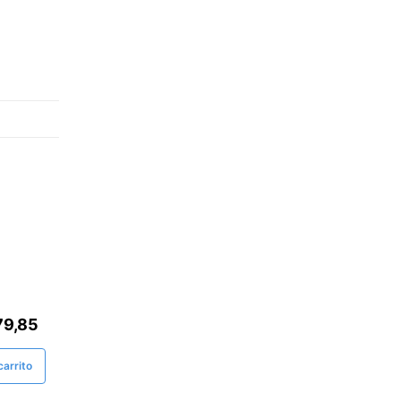
79,85
arrito
ELIVERY - 15% Dcto. 1era Compra
Óvulos De Aceite Ozonizado