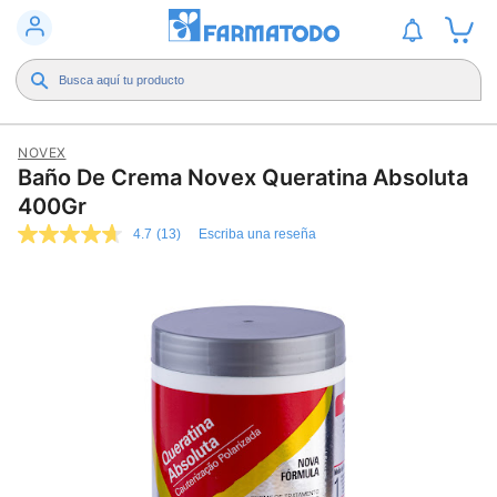
NOVEX
Baño De Crema Novex Queratina Absoluta
400Gr
4.7
(13)
Escriba una reseña
4.7
de
5
estrellas,
valor
medio
de
valoración.
Read
13
Reviews.
Enlace
en
la
misma