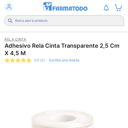
RELA CINTA
Adhesivo Rela Cinta Transparente 2,5 Cm
X 4,5 M
5.0
(1)
Escriba una reseña
5.0
de
5
estrellas,
valor
medio
de
valoración.
Read
a
Review.
Enlace
en
la
misma