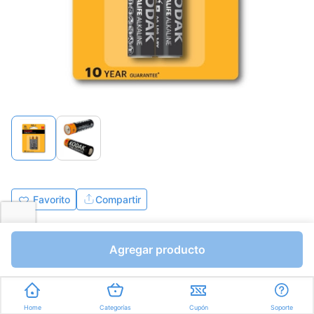
Favorito
Compartir
Bs.61,20
Bs.72,00
Agregar producto
I.V.A Bs.9,93
Unidades a Bs.36,00
Express en
35min
promedio
Home
Categorías
Cupón
Soporte