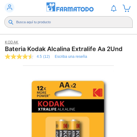
KODAK
Bateria Kodak Alcalina Extralife Aa 2Und
4.5
(12)
Escriba una reseña
4.5
de
5
estrellas,
valor
medio
de
valoración.
Read
12
Reviews.
Enlace
en
la
misma
página.