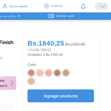
Caracas
Inicia sesión
Ingresar cupón
scota y Otros
Finish
Bs.1840,25
Bs.2165,00
I.V.A Bs.298,62
Unidades a Bs.2165,00
ña
Color:
Agregar producto