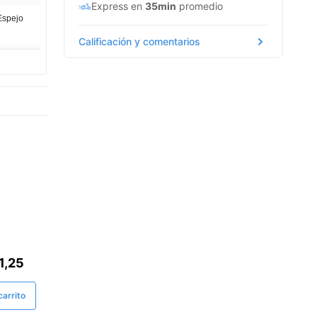
Express en
35min
promedio
/Espejo
Calificación y comentarios
.
E
1,25
arrito
15%
ELIVERY - 15% Dcto. 1era Compra
Solo DELIVERY - 15% Dcto. 1era Compra