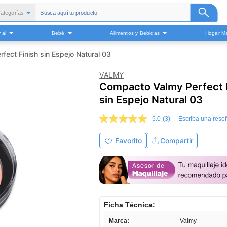
ategorías
Todas
nal
Bebé
Alimentos y Bebidas
Hogar Ma
alud y Medicamentos
Belleza
ect Finish sin Espejo Natural 03
Cuidado Personal
VALMY
Bebé
Compacto Valmy Perfect 
Alimentos y Bebidas
sin Espejo Natural 03
ogar Mascota y Otros
5.0
(3)
Escriba una rese
5.0
de
5
Favorito
Compartir
estrellas,
valor
medio
de
valoración.
Read
3
Reviews.
Ficha Técnica:
Enlace
en
Marca:
Valmy