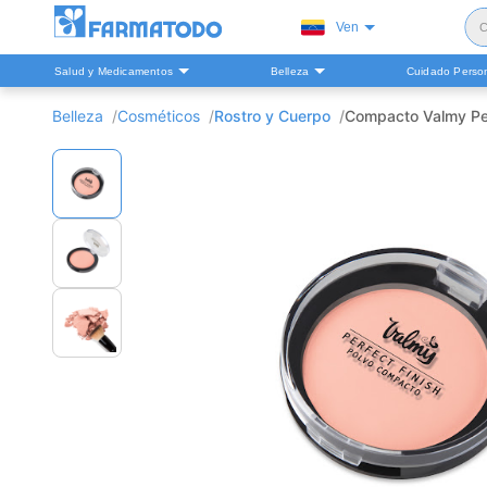
Ven
C
Salud y Medicamentos
Belleza
Cuidado Perso
S
Belleza
Cosméticos
Rostro y Cuerpo
Compacto Valmy Perf
H