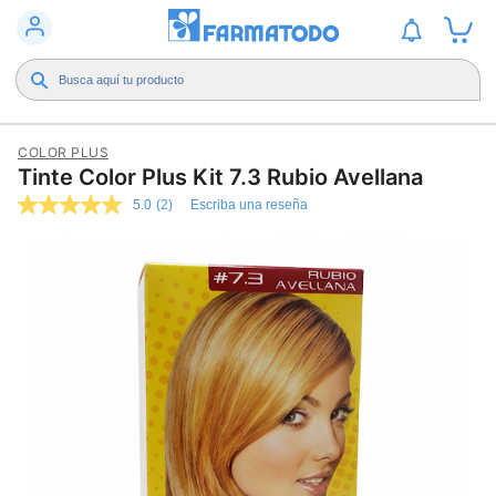
COLOR PLUS
Tinte Color Plus Kit 7.3 Rubio Avellana
5.0
(2)
Escriba una reseña
5.0
de
5
estrellas,
valor
medio
de
valoración.
Read
2
Reviews.
Enlace
en
la
misma
página.