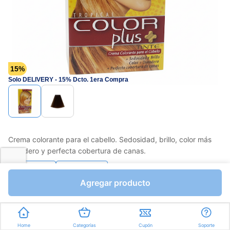
15%
Solo DELIVERY - 15% Dcto. 1era Compra
Crema colorante para el cabello. Sedosidad, brillo, color más
duradero y perfecta cobertura de canas.
Favorito
Compartir
Agregar producto
Bs.2598,45
Bs.3057,00
I.V.A Bs.421,66
Unidades a Bs.3057,00
Home
Categorías
Cupón
Soporte