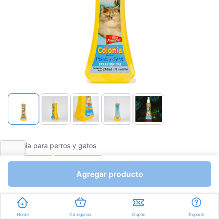
página.
Colonia para perros y gatos
Favorito
Compartir
Agregar producto
Bs.0,01
Bs.0,01
Mililitros a Bs.0,00
Home
Categorías
Cupón
Soporte