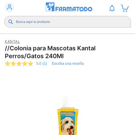
KANTAL
//Colonia para Mascotas Kantal
Perros/Gatos 240Ml
5.0
(1)
Escriba una reseña
5.0
de
5
estrellas,
valor
medio
de
valoración.
Read
a
Review.
Enlace
en
la
misma