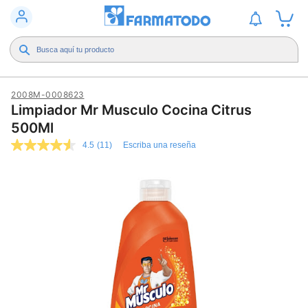
2008M-0008623
Limpiador Mr Musculo Cocina Citrus
500Ml
4.5
(11)
Escriba una reseña
4.5
de
5
estrellas,
valor
medio
de
valoración.
Read
11
Reviews.
Enlace
en
la
misma