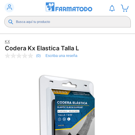
KX
Codera Kx Elastica Talla L
(0)
Escriba una reseña
Sin
puntuación
Enlace
en
la
misma
página.