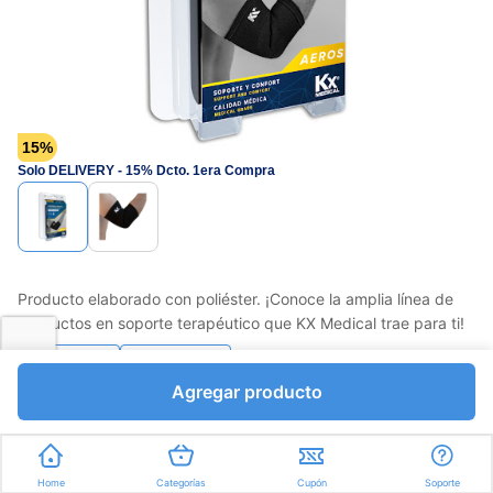
15%
Solo DELIVERY - 15% Dcto. 1era Compra
Producto elaborado con poliéster. ¡Conoce la amplia línea de
productos en soporte terapéutico que KX Medical trae para ti!
Favorito
Compartir
Agregar producto
Bs.3686,45
Bs.4337,00
I.V.A Bs.598,21
Unidades a Bs.4337,00
Home
Categorías
Cupón
Soporte