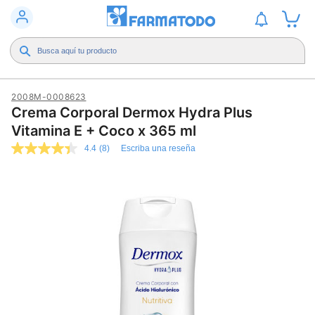
2008M-0008623
Crema Corporal Dermox Hydra Plus
Vitamina E + Coco x 365 ml
4.4
(8)
Escriba una reseña
4.4
de
5
estrellas,
valor
medio
de
valoración.
Read
8
Reviews.
Enlace
en
la
misma