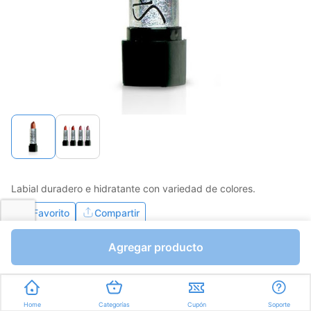
Labial duradero e hidratante con variedad de colores.
Favorito
Compartir
Agregar producto
Bs.81,00
I.V.A Bs.11,17
Unidades a Bs.81,00
Home
Categorías
Cupón
Soporte