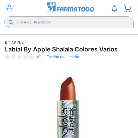
BY APPLE
Labial By Apple Shalala Colores Varios
(0)
Escriba una reseña
Sin
puntuación
Enlace
en
la
misma
página.