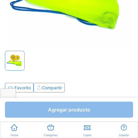
Favorito
Compartir
Bs.0,01
Bs.0,01
Agregar producto
Unidades a Bs.0,01
Express en
35min
promedio
Home
Categorías
Cupón
Soporte