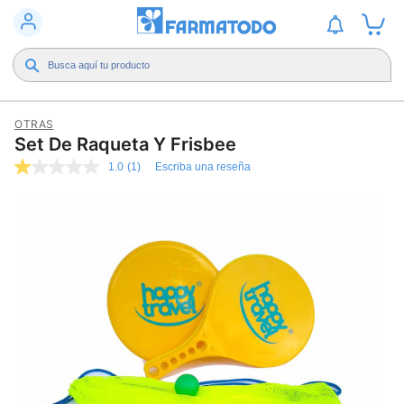
OTRAS
Set De Raqueta Y Frisbee
1.0
(1)
Escriba una reseña
1.0
de
5
estrellas,
valor
medio
de
valoración.
Read
a
Review.
Enlace
en
la
misma
página.