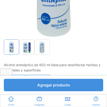
Alcohol antiséptico de 950 ml ideal para desinfectar heridas y
materiales y superficies
Favorito
Compartir
Agregar producto
Bs.2536,00
Mililitros a Bs.2,67
Home
Categorías
Cupón
Soporte