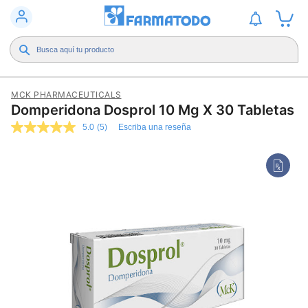
MCK PHARMACEUTICALS
Domperidona Dosprol 10 Mg X 30 Tabletas
5.0
(5)
Escriba una reseña
5.0
de
5
estrellas,
valor
medio
de
valoración.
Read
5
Reviews.
Enlace
en
la
misma
página.