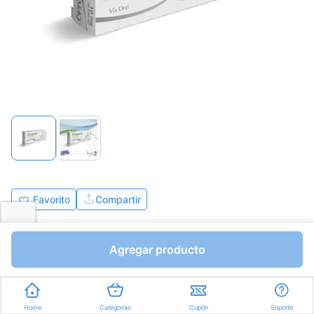
Favorito
Compartir
Bs.272,34
Bs.320,40
Agregar producto
Tabletas a Bs.10,68
Express en
35min
promedio
Home
Categorías
Cupón
Soporte
En línea
Consulta en línea con un asesor farmacéutico