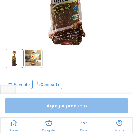
Favorito
Compartir
Bs.1914,00
Agregar producto
Unidades a Bs.1914,00
Express en
35min
promedio
Home
Categorías
Cupón
Soporte