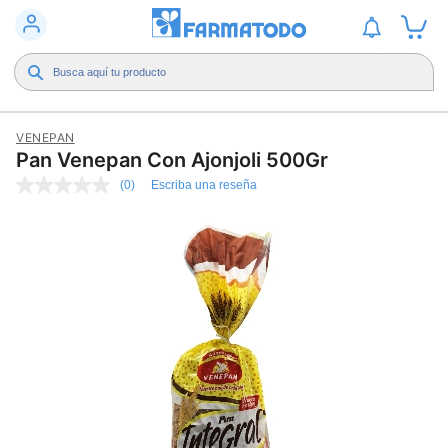
VENEPAN
Pan Venepan Con Ajonjoli 500Gr
(0)
Escriba una reseña
Sin
puntuación
Enlace
en
la
misma
página.