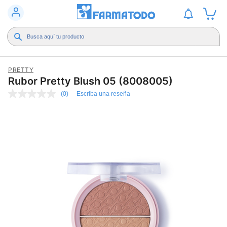
PRETTY
Rubor Pretty Blush 05 (8008005)
(0)
Escriba una reseña
Sin
puntuación
Enlace
en
la
misma
página.